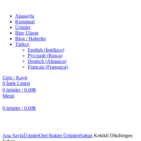
Anasayfa
Kurumsal
Ürünler
Bize Ulaşın
Blog / Haberler
Türkçe
English
(
İngilizce
)
Русский
(
Rusça
)
Deutsch
(
Almanca
)
Français
(
Fransızca
)
Giriş / Kayıt
0
İstek Listesi
0
ürünler
/
0.00
₺
Menü
0
ürünler
/
0.00
₺
Büyütmek için tıklayın
Ana Sayfa
Ürünler
Otel Buklet Ürünleri
Sabun
Kekikli Dikdörtgen