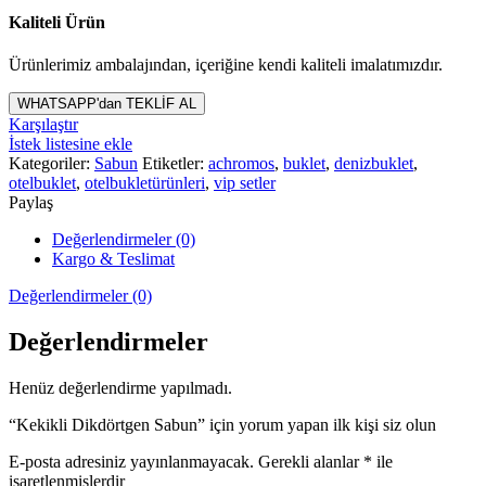
Kaliteli Ürün
Ürünlerimiz ambalajından, içeriğine kendi kaliteli imalatımızdır.
WHATSAPP'dan TEKLİF AL
Karşılaştır
İstek listesine ekle
Kategoriler:
Sabun
Etiketler:
achromos
,
buklet
,
denizbuklet
,
otelbuklet
,
otelbukletürünleri
,
vip setler
Paylaş
Değerlendirmeler (0)
Kargo & Teslimat
Değerlendirmeler (0)
Değerlendirmeler
Henüz değerlendirme yapılmadı.
“Kekikli Dikdörtgen Sabun” için yorum yapan ilk kişi siz olun
E-posta adresiniz yayınlanmayacak.
Gerekli alanlar
*
ile
işaretlenmişlerdir