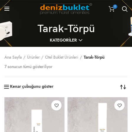
0
Tarak-Törpü
KATEGORILER
Ana Sayfa
Ürünler
Otel Buklet Ürünleri
Tarak-Törpü
7 sonucun tümü gösteriliyor
Kenar çubuğunu göster