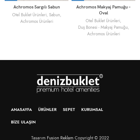
Achromos Sargılı Sabun
Achromos Makyaj Pamuğu –
Oval
Otel Buklet Ürünleri
,
Sabun
,
Otel Buklet Ürünleri
,
Achromos Ürünleri
Duş Bonesi - Makyaj Pamuğu
,
Achromos Ürünleri
ANASAYFA
ÜRÜNLER
SEPET
KURUMSAL
BIZE ULAŞIN
Tasarım
Fusion Reklam
Copyright © 2022