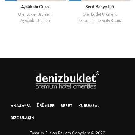
Ayakkabı Cilası
Şerit Banyo Lifi
Otel Buklet Ürünleri
,
Otel Buklet Ürünleri
,
Ayakkabı Ürünleri
Banyo Lifi - Lavanta Kesesi
ANASAYFA
ÜRÜNLER
SEPET
KURUMSAL
BIZE ULAŞIN
Tasarım
Fusion Reklam
Copyright © 2022