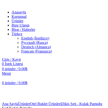
Anasayfa
Kurumsal
Ürünler
Bize Ulaşın
Blog / Haberler
Türkçe
English
(
İngilizce
)
Русский
(
Rusça
)
Deutsch
(
Almanca
)
Français
(
Fransızca
)
Giriş / Kayıt
0
İstek Listesi
0
ürünler
/
0.00
₺
Menü
0
ürünler
/
0.00
₺
Büyütmek için tıklayın
Ana Sayfa
Ürünler
Otel Buklet Ürünleri
Dikiş Seti - Kulak Pamuğu